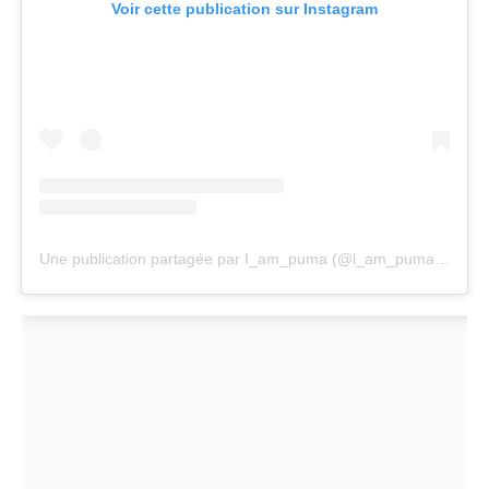
Voir cette publication sur Instagram
Une publication partagée par I_am_puma (@l_am_puma)
le
7 D