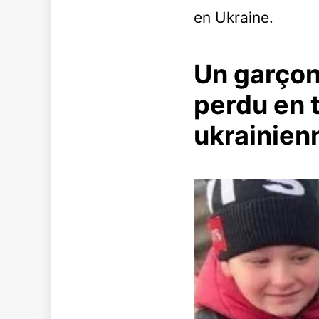
en Ukraine.
Un garçon 
perdu en t
ukrainien