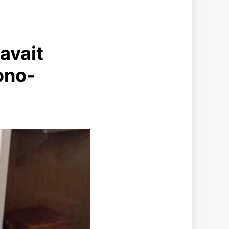
 avait
ono-