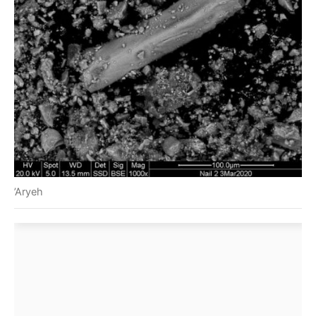
’Aryeh