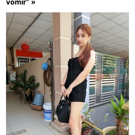
vomir” »