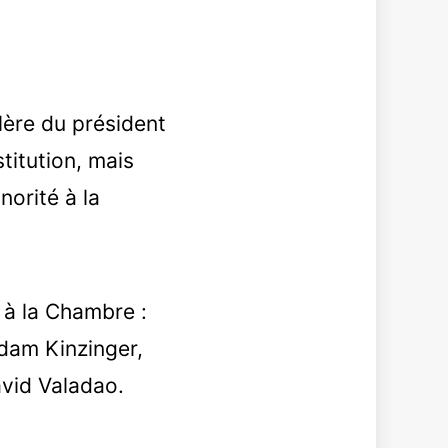
lère du président
titution, mais
norité à la
à la Chambre :
dam Kinzinger,
avid Valadao.