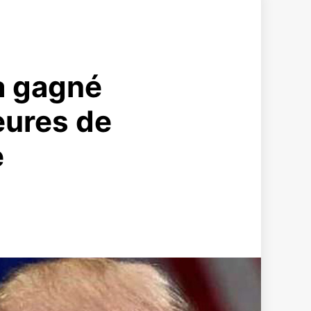
 a gagné
eures de
e