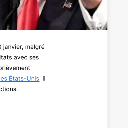
0 janvier, malgré
ltats avec ses
 brièvement
des États-Unis
, il
ctions.