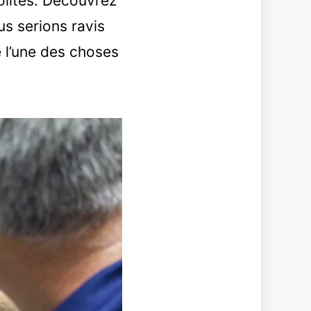
olites. Découvrez
us serions ravis
e l’une des choses