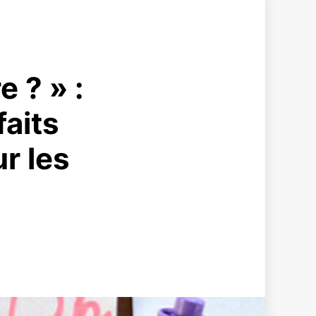
e ? » :
aits
r les