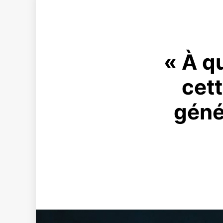
« À qu
cet
géné