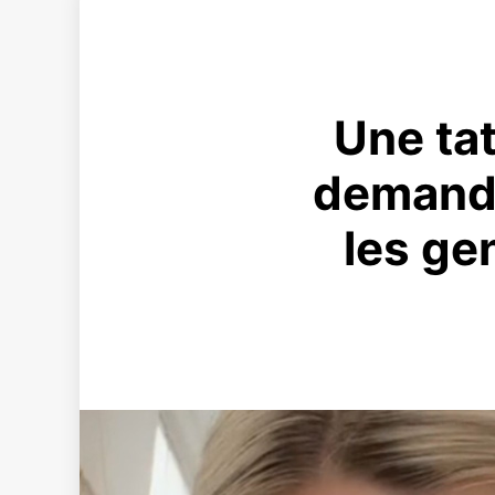
Une tat
demande
les ge