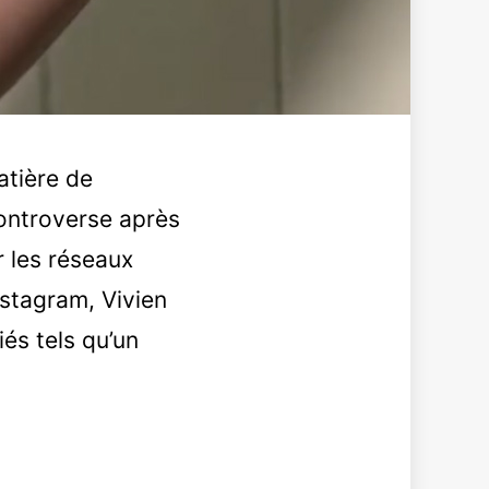
atière de
controverse après
r les réseaux
nstagram, Vivien
iés tels qu’un