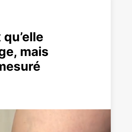
 qu’elle
ge, mais
émesuré