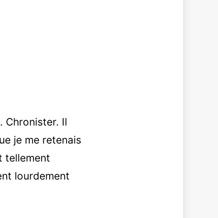
 Chronister. Il
que je me retenais
t tellement
ient lourdement