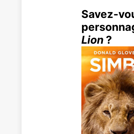
Savez-vou
personnag
Lion
?