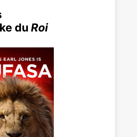
s
ake du
Roi