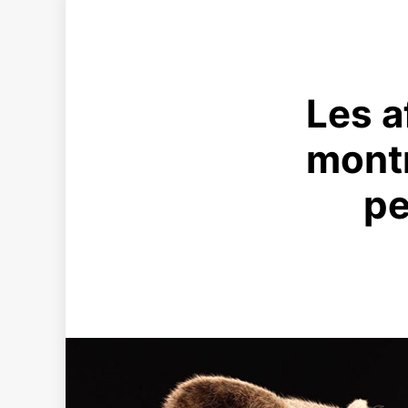
Les a
montr
pe