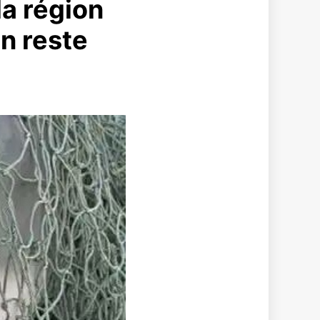
la région
en reste