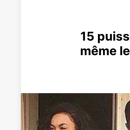
15 puiss
même le