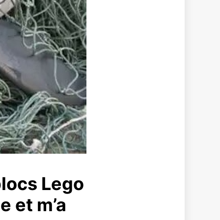
blocs Lego
ue et m’a