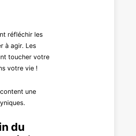
t réfléchir les
r à agir. Les
nt toucher votre
s votre vie !
acontent une
cyniques.
in du