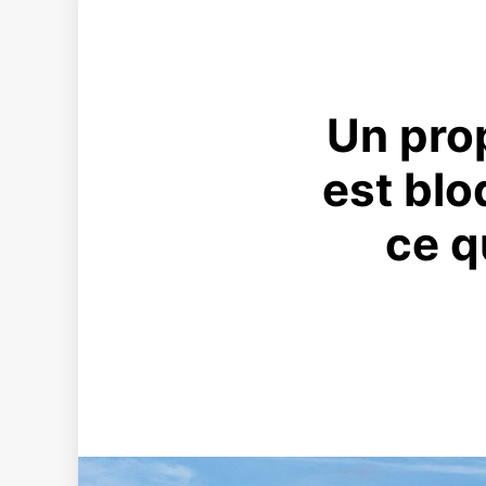
Un prop
est blo
ce q