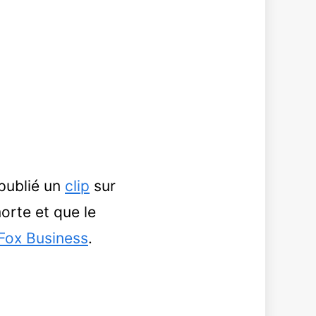
publié un
clip
sur
morte et que le
Fox Business
.