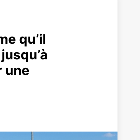
me qu’il
 jusqu’à
r une