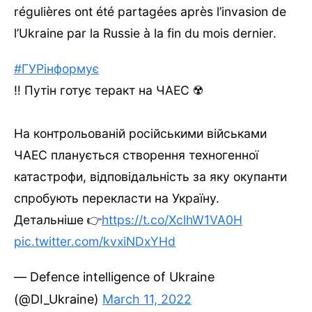
régulières ont été partagées après l’invasion de
l’Ukraine par la Russie à la fin du mois dernier.
#ГУРінформує
‼ Путін готує теракт на ЧАЕС ☢️
На контрольованій російськими військами
ЧАЕС планується створення техногенної
катастрофи, відповідальність за яку окупанти
спробують перекласти на Україну.
Детальніше 👉
https://t.co/XclhW1VA0H
pic.twitter.com/kvxiNDxYHd
— Defence intelligence of Ukraine
(@DI_Ukraine)
March 11, 2022