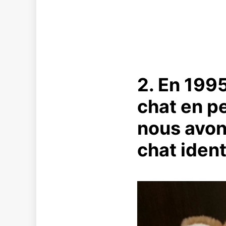
2. En 199
chat en p
nous avon
chat ident