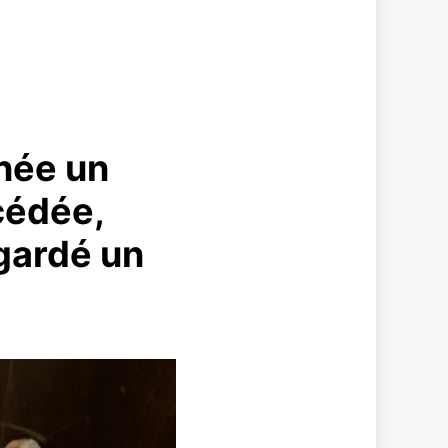
née un
cédée,
 gardé un