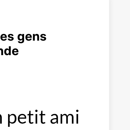
les gens
nde