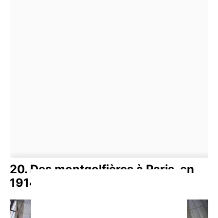
20. Des montgolfières à Paris, en
1914