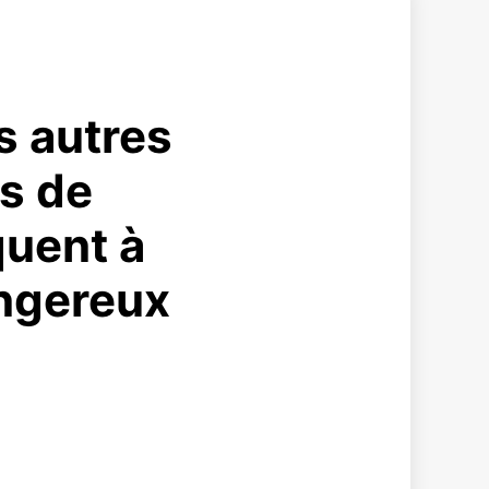
s autres
s de
quent à
angereux