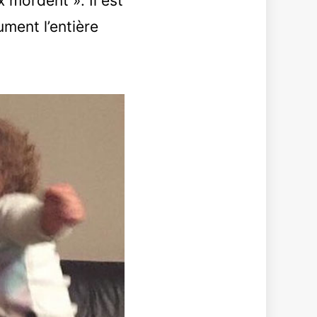
 mordent ». Il est
ument l’entière