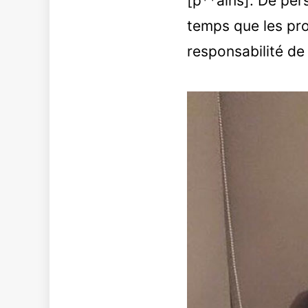
[p**ains]. De per
temps que les pro
responsabilité de 