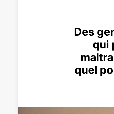
Des gen
qui
maltra
quel po