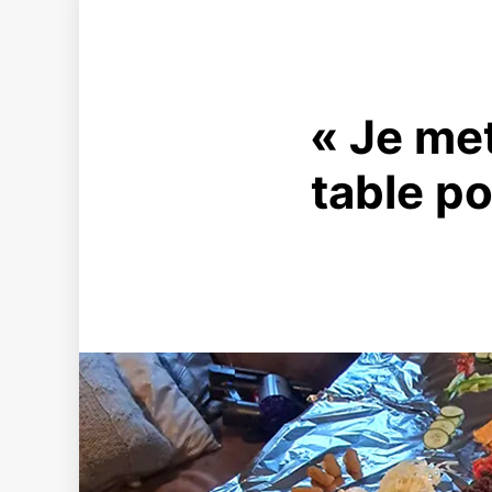
« Je met
table po