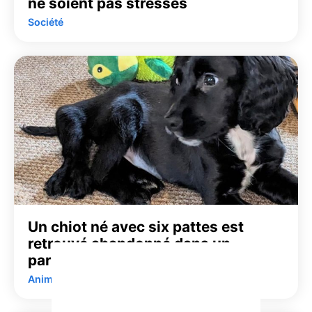
ne soient pas stressés
Société
Un chiot né avec six pattes est
retrouvé abandonné dans un
parking
Animaux