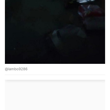
@lambo9286