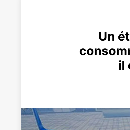
Un ét
consomm
il