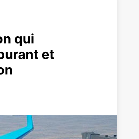
on qui
urant et
ion