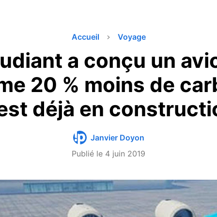
Accueil
Voyage
udiant a conçu un avi
e 20 % moins de carb
 est déjà en construct
Janvier Doyon
Publié le
4 juin 2019