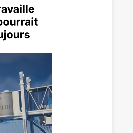
availle
pourrait
ujours