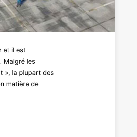
et il est
. Malgré les
 », la plupart des
en matière de