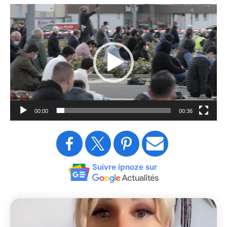
Lecteur
vidéo
00:00
00:36
Suivre ipnoze sur