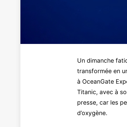
Un dimanche fatid
transformée en u
à OceanGate Exped
Titanic, avec à s
presse, car les p
d’oxygène.