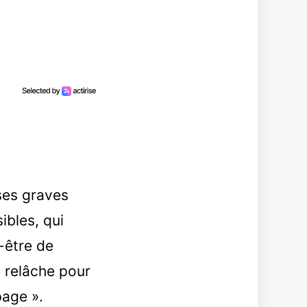
ses graves
ibles, qui
n-être de
s relâche pour
page ».