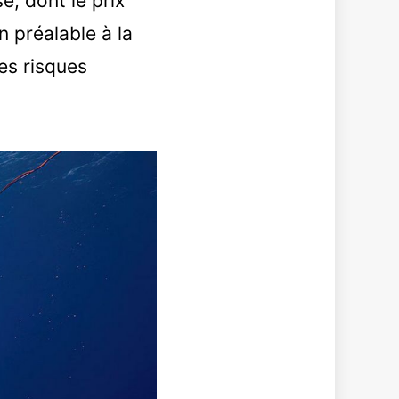
, dont le prix
n préalable à la
les risques