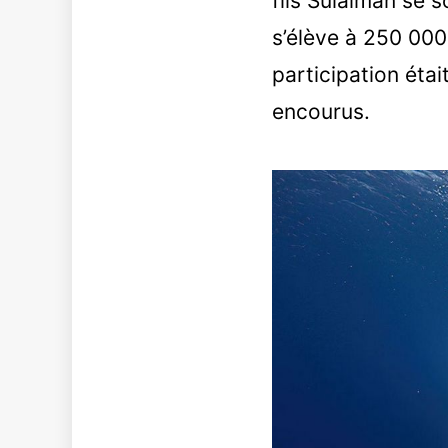
fils Sulaiman se 
s’élève à 250 000
participation étai
encourus.