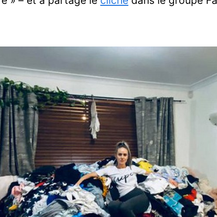
 » – et a partagé le
cliché
dans le groupe F