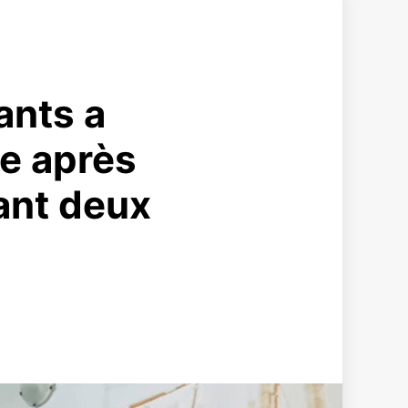
ants a
ge après
dant deux