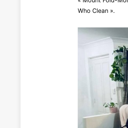
« Mount Fold-More
Who Clean ».