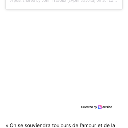
A post shared by
John Travolta
(@johntravolta) on
Jul 12, 2020 at 10:20pm PDT
« On se souviendra toujours de l’amour et de la