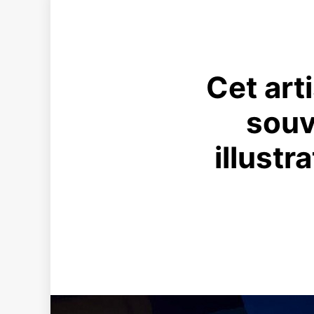
Cet art
souv
illust