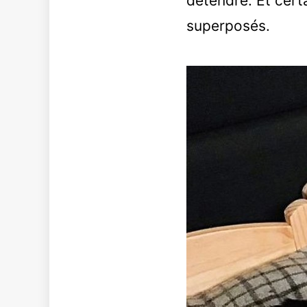
détendre. Et cert
superposés.