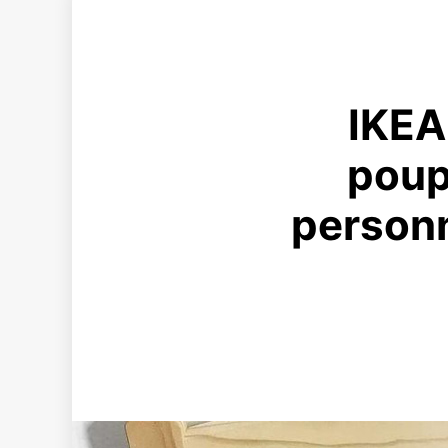
IKEA 
poup
personn