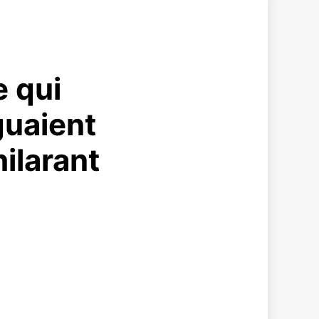
e qui
guaient
ilarant