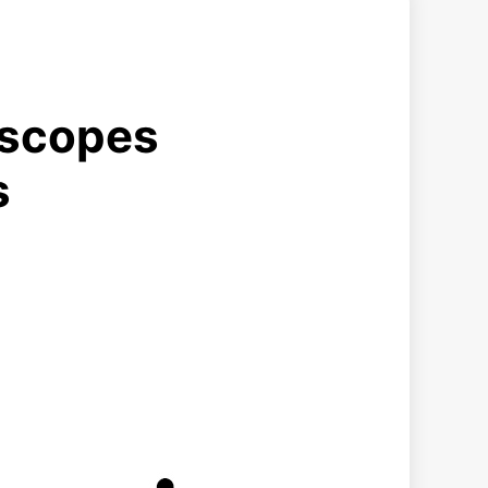
oscopes
s