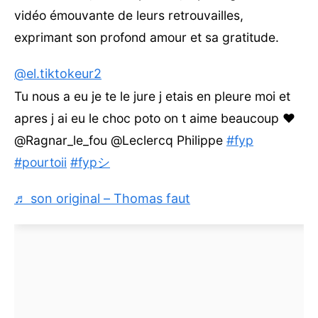
vidéo émouvante de leurs retrouvailles,
exprimant son profond amour et sa gratitude.
@el.tiktokeur2
Tu nous a eu je te le jure j etais en pleure moi et
apres j ai eu le choc poto on t aime beaucoup ❤️
@Ragnar_le_fou @Leclercq Philippe
#fyp
#pourtoii
#fypシ
♬ son original – Thomas faut