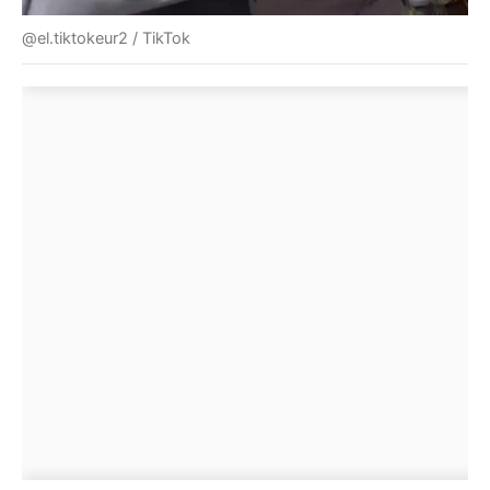
@el.tiktokeur2 / TikTok