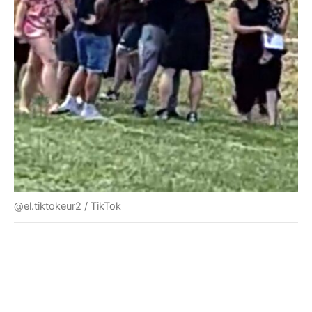
@el.tiktokeur2 / TikTok