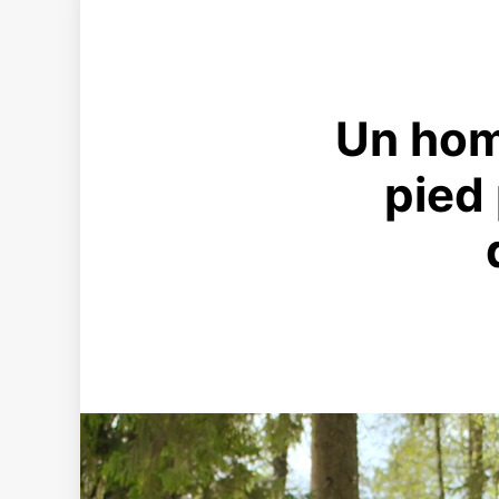
Un hom
pied 