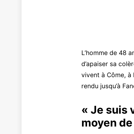
L’homme de 48 ans
d’apaiser sa colè
vivent à Côme, à l
rendu jusqu’à Fano
« Je suis v
moyen de 