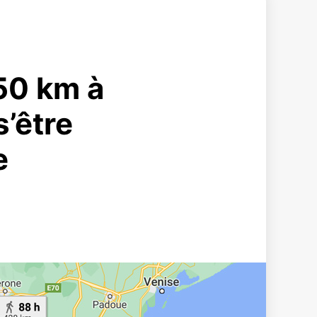
50 km à
s’être
e