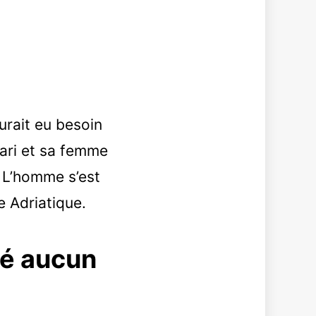
urait eu besoin
mari et sa femme
e. L’homme s’est
e Adriatique.
isé aucun