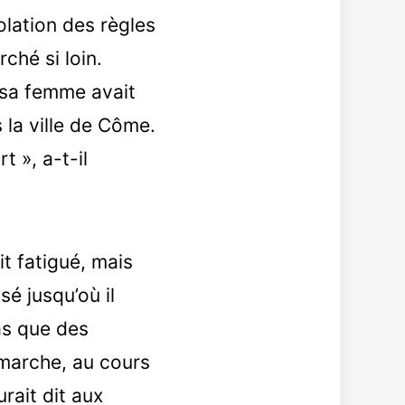
olation des règles
ché si loin.
 sa femme avait
 la ville de Côme.
t », a-t-il
it fatigué, mais
sé jusqu’où il
as que des
 marche, au cours
rait dit aux