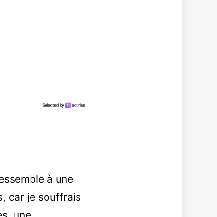
 ressemble à une
, car je souffrais
es, une