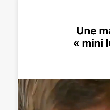
Une m
« mini 