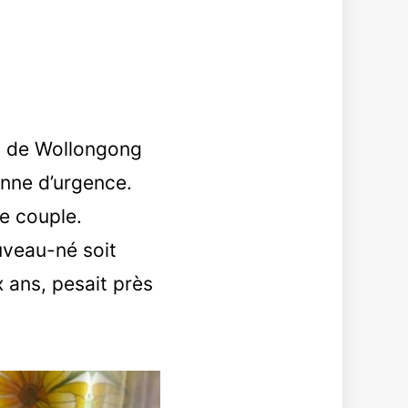
al de Wollongong
enne d’urgence.
le couple.
uveau-né soit
x ans, pesait près