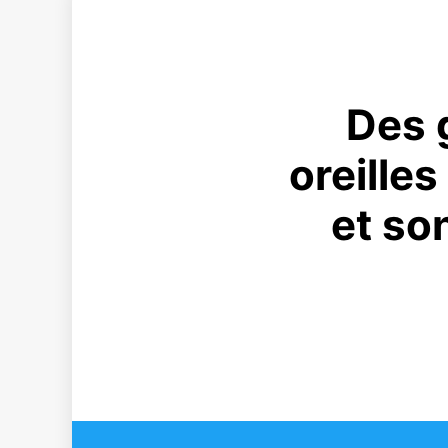
Des 
oreilles
et so