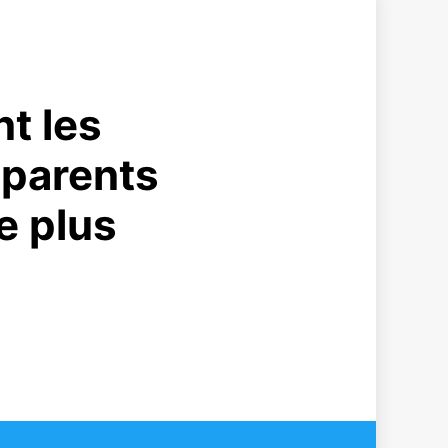
t les
s parents
e plus