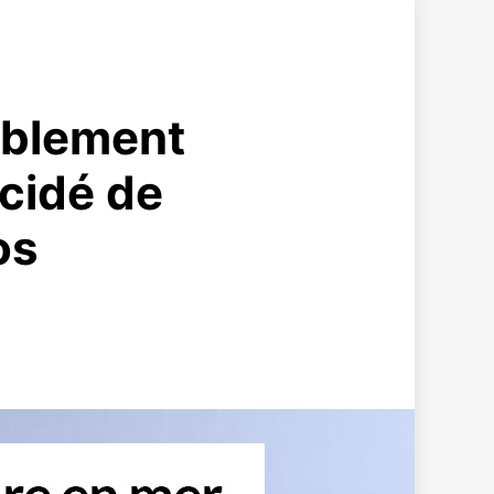
iblement
écidé de
os