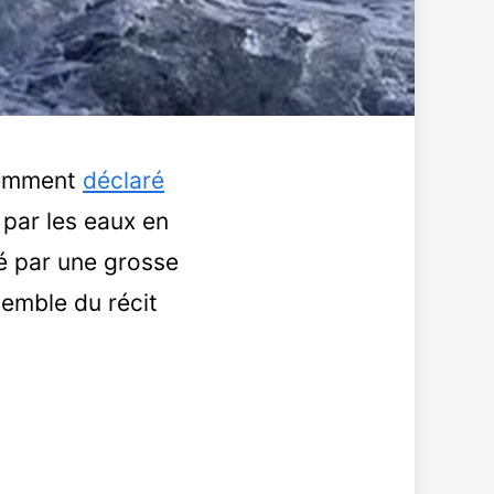
écemment
déclaré
 par les eaux en
té par une grosse
semble du récit