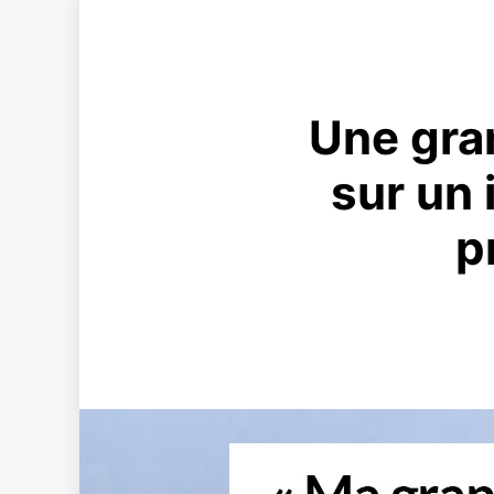
Une gra
sur un 
p