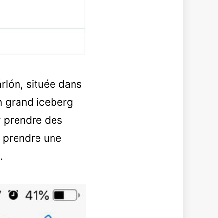
rlón, située dans
n grand iceberg
r prendre des
e prendre une
.