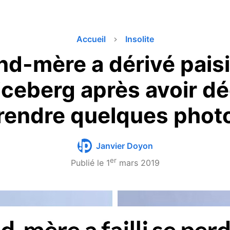
Accueil
Insolite
nd-mère a dérivé pais
iceberg après avoir d
rendre quelques phot
Janvier Doyon
er
Publié le
1
mars 2019