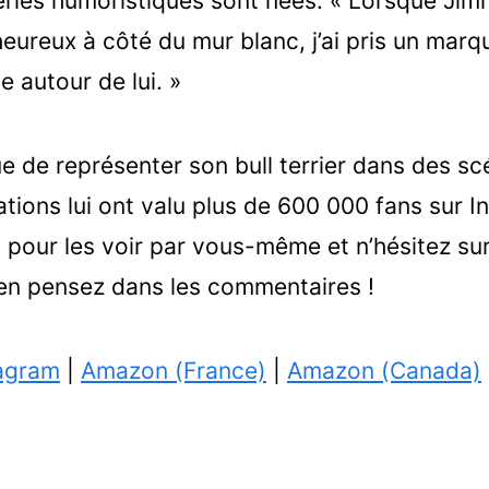
ries humoristiques sont nées. « Lorsque Jimm
ureux à côté du mur blanc, j’ai pris un marqu
 autour de lui. »
 de représenter son bull terrier dans des s
ations lui ont valu plus de 600 000 fans sur I
as pour les voir par vous-même et n’hésitez su
 en pensez dans les commentaires !
agram
|
Amazon (France)
|
Amazon (Canada)