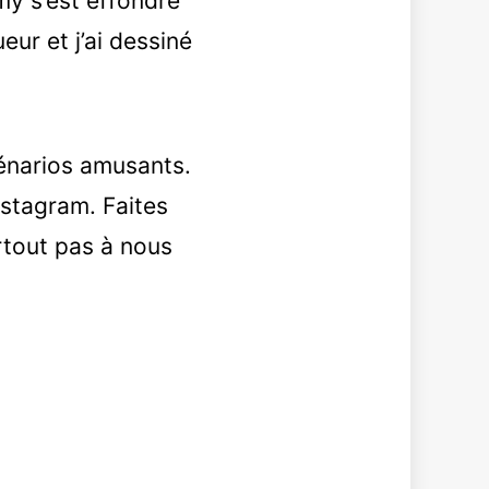
y s’est effondré
eur et j’ai dessiné
cénarios amusants.
nstagram. Faites
rtout pas à nous