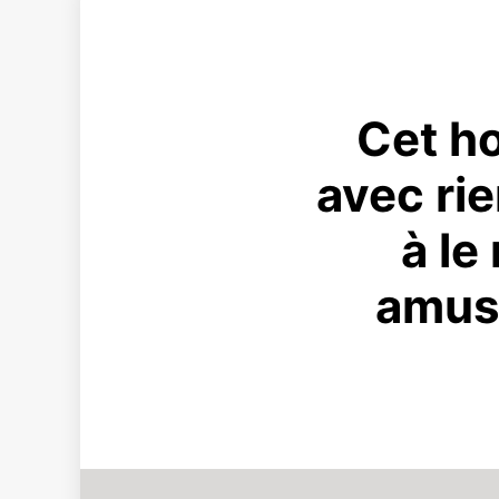
Cet ho
avec rie
à le
amus