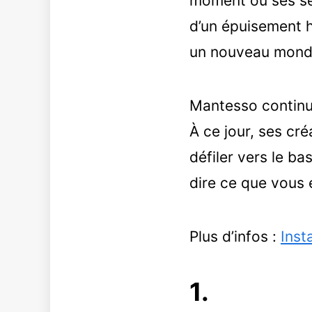
moment où ses sé
d’un épuisement he
un nouveau monde
Mantesso continue
À ce jour, ses cré
défiler vers le b
dire ce que vous
Plus d’infos :
Inst
1.