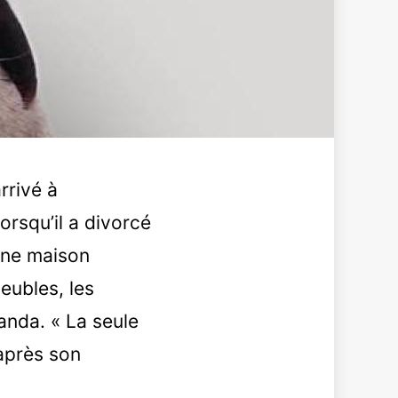
rrivé à
lorsqu’il a divorcé
 une maison
meubles, les
nda. « La seule
’après son