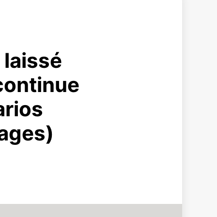
 laissé
 continue
arios
ages)