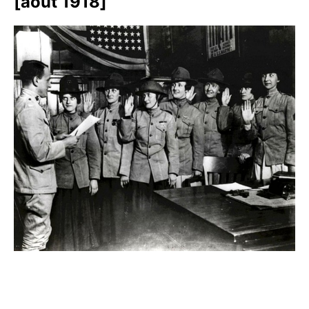
[août 1918]