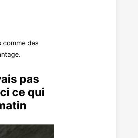
ois comme des
antage.
vais pas
ici ce qui
 matin