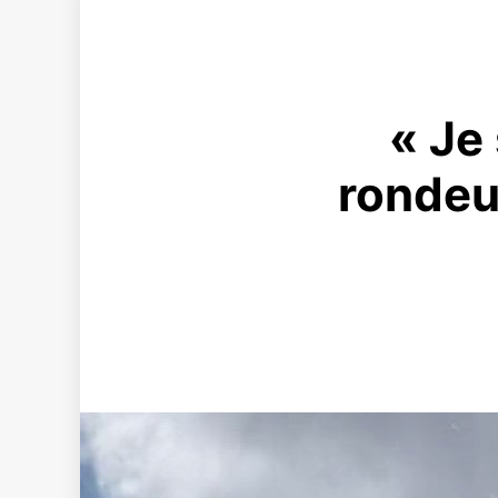
« Je
rondeur