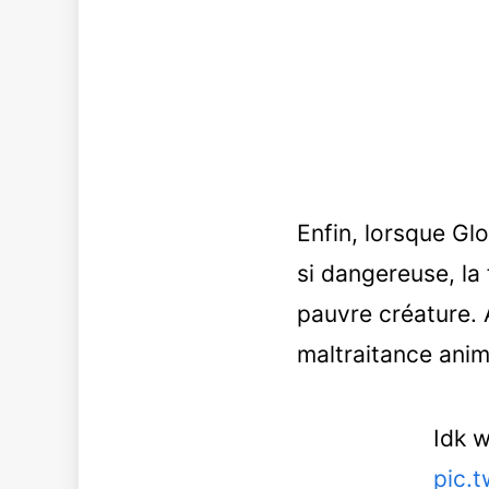
Enfin, lorsque Gl
si dangereuse, la
pauvre créature. 
maltraitance anim
Idk w
pic.