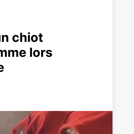
n chiot
femme lors
e