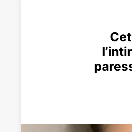
Cet
l’int
paress