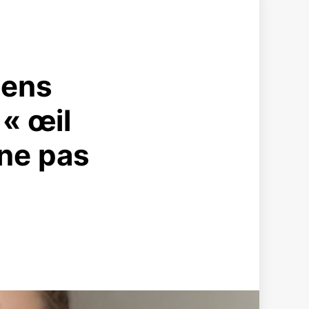
gens
 « œil
 ne pas