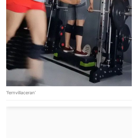
’fernvillaceran’