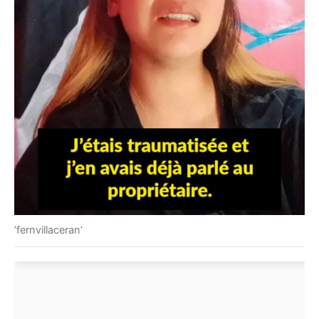
’fernvillaceran’