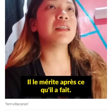
’fernvillaceran’