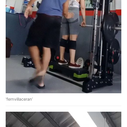
’fernvillaceran’
Lecteur
vidéo