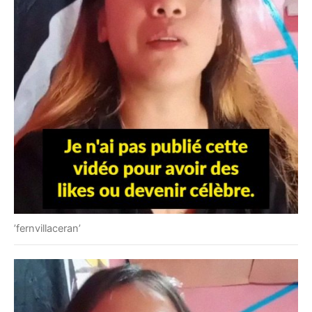
’fernvillaceran’