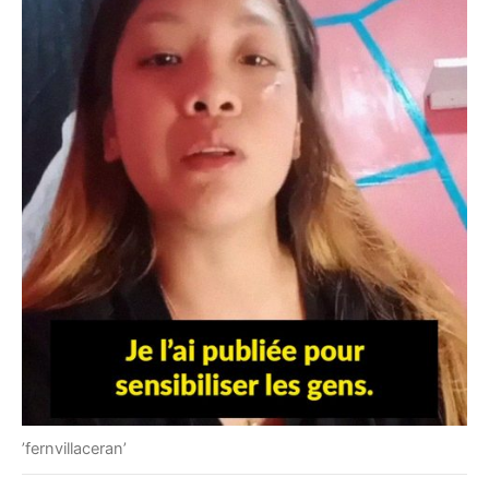
’fernvillaceran’