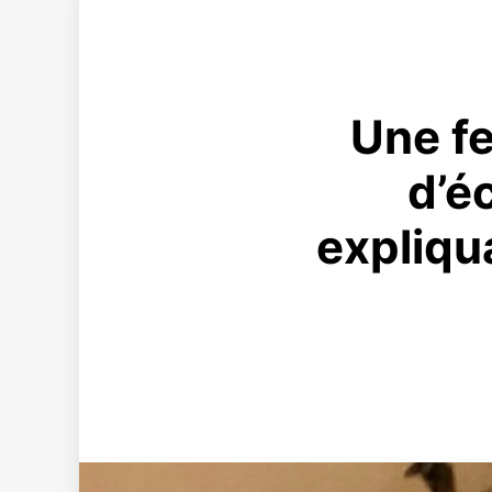
Une f
d’é
expliqua