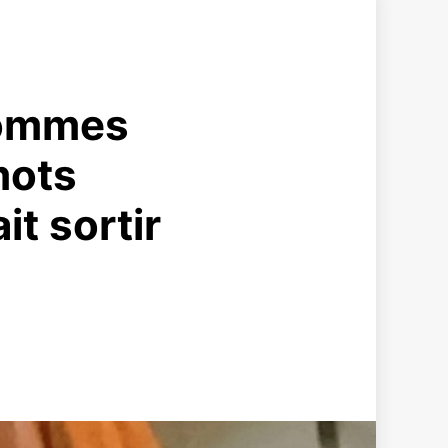
hommes
mots
it sortir