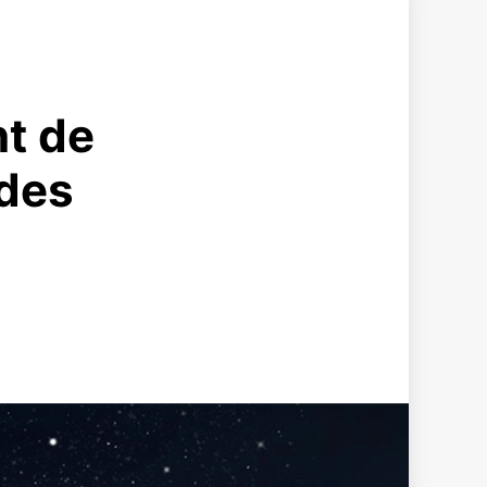
nt de
 des