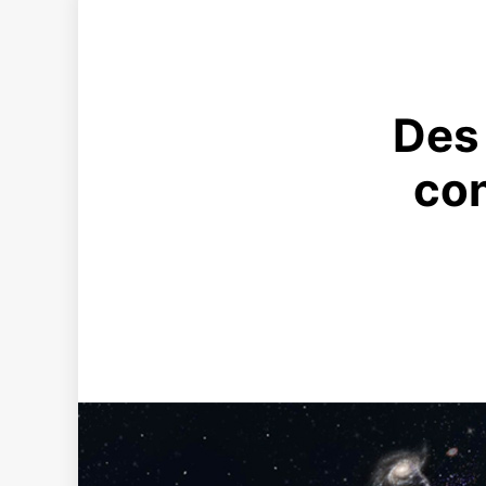
Des 
con