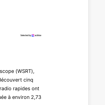
escope (WSRT),
découvert cinq
radio rapides ont
tuée à environ 2,73