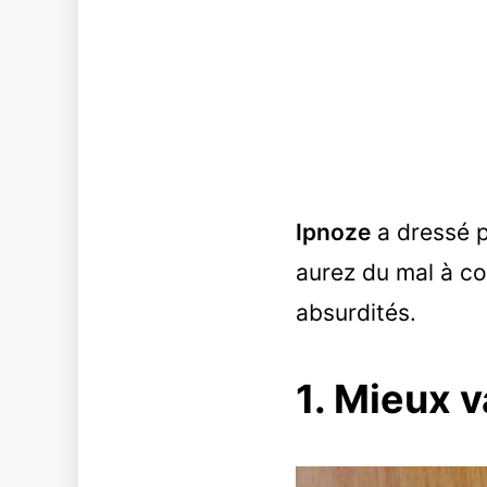
Ipnoze
a dressé p
aurez du mal à c
absurdités.
1. Mieux v