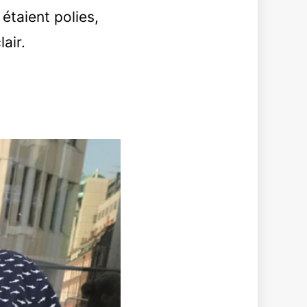
étaient polies,
air.