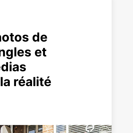
hotos de
ngles et
édias
a réalité