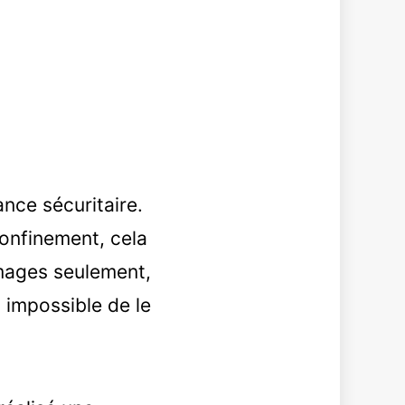
ance sécuritaire.
onfinement, cela
’images seulement,
t impossible de le