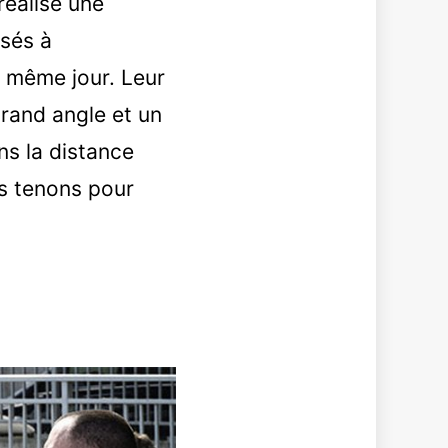
réalisé une
asés à
 même jour. Leur
grand angle et un
ns la distance
s tenons pour