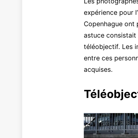
Les photographe
expérience pour 
Copenhague ont p
astuce consistait 
téléobjectif. Les
entre ces person
acquises.
Téléobject