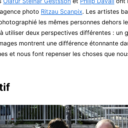
s
Ólafur Steinar Gestsson
et
Philip Davali
ont 
l’agence photo
Ritzau Scanpix
. Les artistes b
hotographié les mêmes personnes dehors le
à utiliser deux perspectives différentes : un 
 images montrent une différence étonnante da
nes et nous font repenser les choses que nou
if