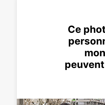
Ce phot
personn
mont
peuvent 