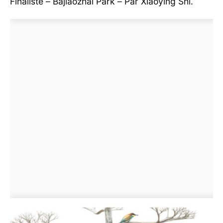
Finaliste – Bajiaozhai Park – Par Xiaoying Shi.