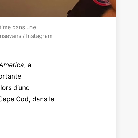
ntime dans une
risevans / Instagram
 America
, a
ortante,
lors d’une
 Cape Cod, dans le