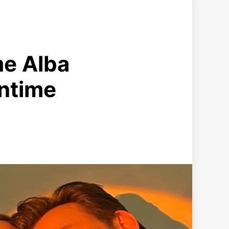
me Alba
intime