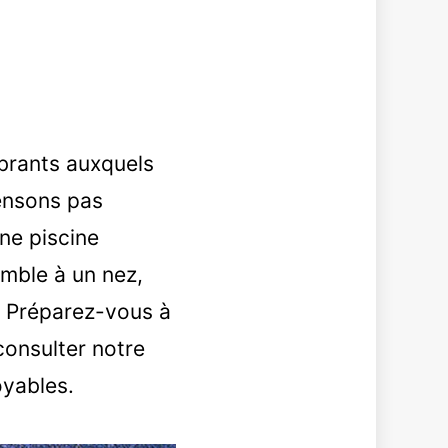
brants auxquels
ensons pas
une piscine
emble à un nez,
s. Préparez-vous à
consulter notre
oyables.