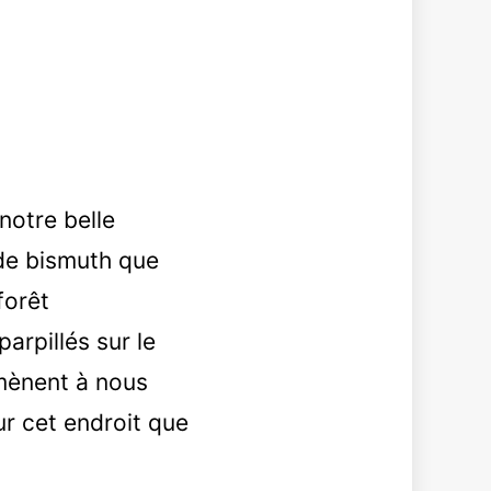
notre belle
 de bismuth que
forêt
rpillés sur le
amènent à nous
ur cet endroit que