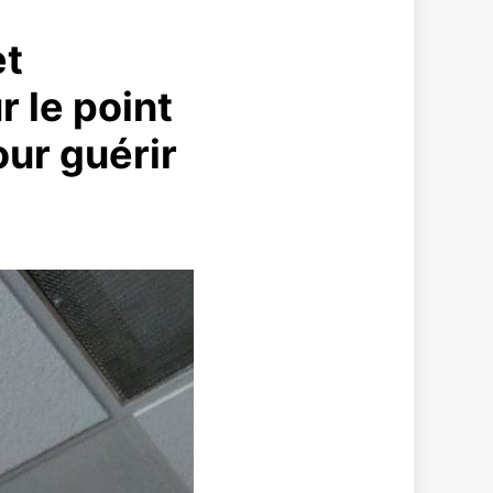
et
r le point
our guérir