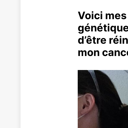
Voici mes
génétiquem
d’être ré
mon canc