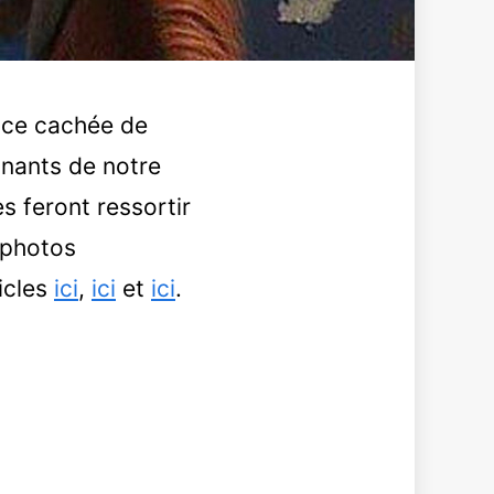
face cachée de
inants de notre
s feront ressortir
 photos
icles
ici
,
ici
et
ici
.