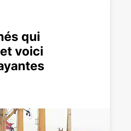
hés qui
t voici
rayantes