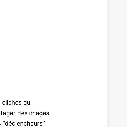
clichés qui
artager des images
s “déclencheurs”