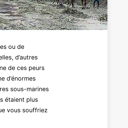
ées ou de
lles, d’autres
une de ces peurs
me d’énormes
ures sous-marines
ls étaient plus
que vous souffriez