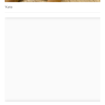
’Kate